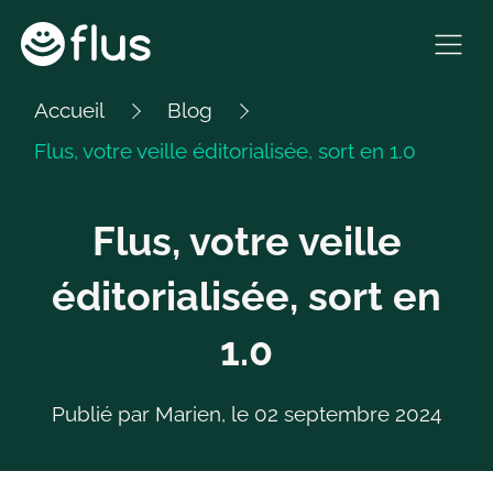
Sauter
au
Ouvr
contenu
le
Accueil
Blog
men
Flus, votre veille éditorialisée, sort en 1.0
de
navi
Flus, votre veille
éditorialisée, sort en
1.0
Publié par Marien, le 02 septembre 2024