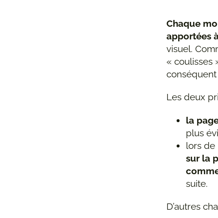
Chaque mois
apportées à
visuel. Com
« coulisses 
conséquent 
Les deux pri
la page
plus évi
lors de 
sur la 
commen
suite.
D’autres cha