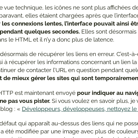
e vue technique, les icônes ne sont plus affichées 
aravant, elles étaient chargées après que l’interface
 les connexions lentes, l’interface pouvait ainsi êt
e pendant quelques secondes.
Elles sont désormais
ans le
HTML
et il n’y a donc plus de latence.
désormais de récupérer les liens en erreur. C’est-à-d
si à récupérer les informations concernant un lien l
ontinuer de contacter l’
URL
en question pendant quel
 de mieux gérer les sites qui sont temporairement
HTTP
est maintenant envoyé
pour indiquer au navi
e pas vous pister.
Si vous voulez en savoir plus, je 
ablog : «
Développeurs, développeuses, nettoyez le
 défaut qui apparaît au-dessus des liens qui ne pos
on a été modifiée par une image avec plus de couleur