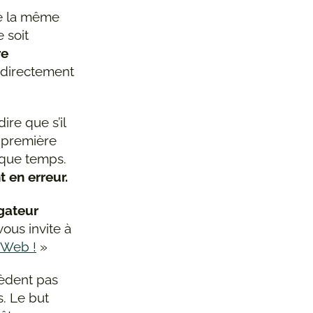
de la même
 soit
re
 directement
ire que s’il
a première
que temps.
 en erreur.
gateur
vous invite à
 Web !
»
sèdent pas
s. Le but