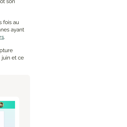
tôt son
 fois au
nnes ayant
rs
.
apture
 juin et ce