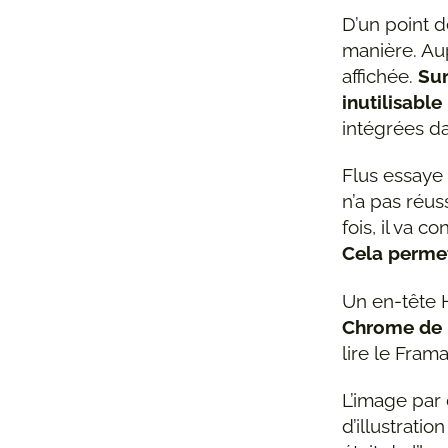
D’un point d
manière. Aup
affichée.
Sur
inutilisabl
intégrées d
Flus essaye 
n’a pas réus
fois, il va c
Cela permet
Un en-tête
Chrome de n
lire le Fram
L’image par
d’illustrati