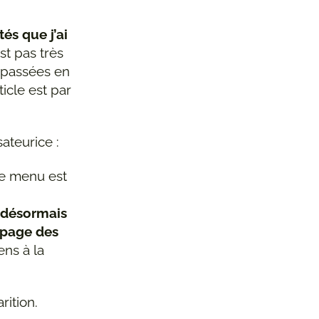
és que j’ai
st pas très
 passées en
icle est par
ateurice :
le menu est
 désormais
a page des
ens à la
rition.