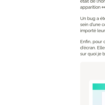
était de l’h
apparition 
Un bug a été
sein d’une c
importé leur
Enfin, pour 
d’écran. Ell
sur quoi je